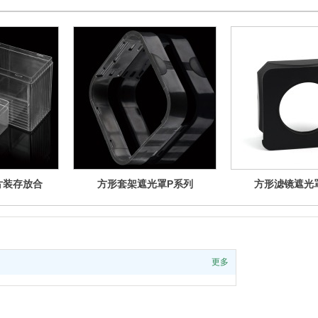
片装存放合
方形套架遮光罩P系列
方形滤镜遮光
更多