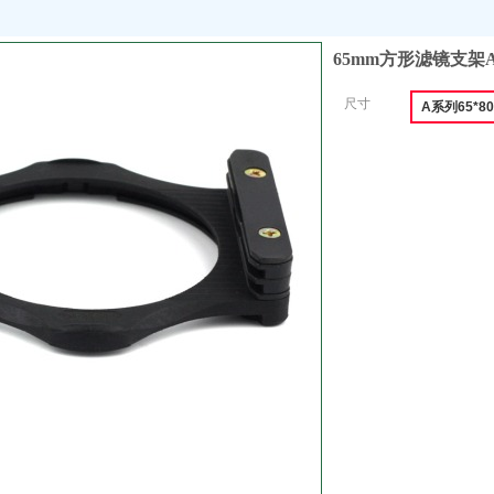
65mm方形滤镜支架
尺寸
A系列65*8
收藏